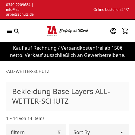
Zum
0340-2209684
|
info@za-
Online bestellen 24/7
Inhalt
arbeitsschutz.de
springen
Kauf auf Rechnung / Versandkostenfrei ab 150€
netto. Verkauf ausschließlich an Gewerbetreibene.
‹
ALL-WETTER-SCHUTZ
Bekleidung Base Layers ALL-
WETTER-SCHUTZ
1 – 14 von 14 items
filtern