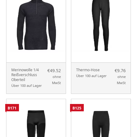
Merinowolle 1/4
Thermo-Hose
€49.52
€9.76
Reißverschluss
Über 100 auf Lager
ohne
ohne
Oberteil
MwSt
MwSt
Über 100 auf Lager
B171
B125