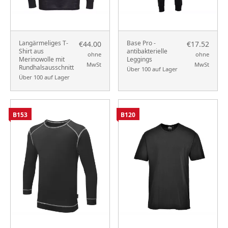
Langärmeliges T-
Base Pro -
€44.00
€17.52
Shirt aus
antibakterielle
ohne
ohne
Merinowolle mit
Leggings
MwSt
MwSt
Rundhalsausschnitt
Über 100 auf Lager
Über 100 auf Lager
B153
B120