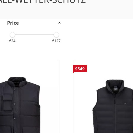
Price
€24
€127
S549