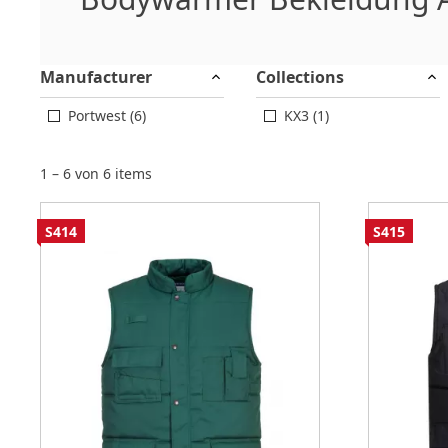
Manufacturer
Collections
Portwest (6)
KX3 (1)
1 – 6 von 6 items
S414
S415