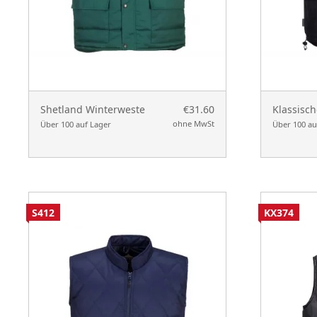
Shetland Winterweste
€31.60
Klassisc
ohne MwSt
Über 100 auf Lager
Über 100 au
S412
KX374