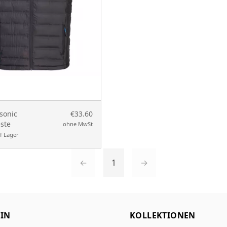
sonic
€33.60
ste
ohne MwSt
f Lager
←
1
→
IN
KOLLEKTIONEN