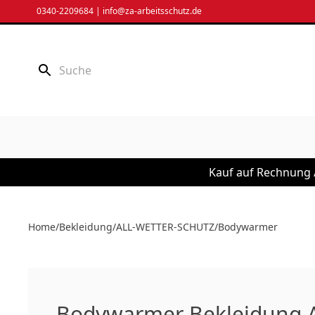
Zum
0340-2209684
|
info@za-arbeitsschutz.de
Inhalt
springen
Kauf auf Rechnung /
Home
/
Bekleidung
/
ALL-WETTER-SCHUTZ
/
Bodywarmer
Bodywarmer Bekleidung