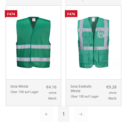
F474
F476
Iona Weste
Iona Exekutiv
€4.16
€9.28
Weste
Über 100 auf Lager
ohne
ohne
Über 100 auf Lager
MwSt
MwSt
←
1
→