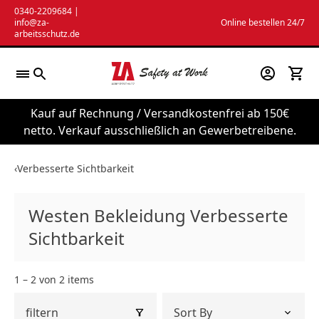
Zum
0340-2209684
|
info@za-
Online bestellen 24/7
Inhalt
arbeitsschutz.de
springen
Kauf auf Rechnung / Versandkostenfrei ab 150€
netto. Verkauf ausschließlich an Gewerbetreibene.
‹
Verbesserte Sichtbarkeit
Westen Bekleidung Verbesserte
Sichtbarkeit
1 – 2 von 2 items
filtern