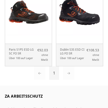
Paris S1PS ESD LG
Dublin S3S ESD CI
€92.03
€108.53
SC FO SR
LG FO SR
ohne
ohne
Über 100 auf Lager
Über 100 auf Lager
MwSt
MwSt
←
1
→
ZA ARBEITSSCHUTZ