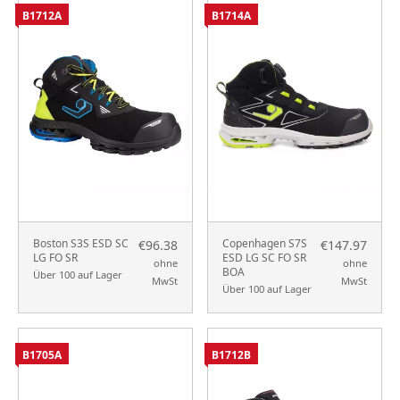
B1712A
B1714A
Boston S3S ESD SC
Copenhagen S7S
€96.38
€147.97
LG FO SR
ESD LG SC FO SR
ohne
ohne
BOA
Über 100 auf Lager
MwSt
MwSt
Über 100 auf Lager
B1705A
B1712B