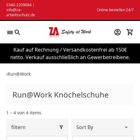
Zum
0340-2209684
|
info@za-
Online bestellen 24/7
Inhalt
arbeitsschutz.de
springen
Kauf auf Rechnung / Versandkostenfrei ab 150€
netto. Verkauf ausschließlich an Gewerbetreibene.
‹
Run@Work
Run@Work Knöchelschuhe
1 – 4 von 4 items
filtern