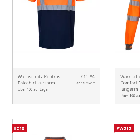
Warnschutz Kontrast
€11.84
Warnschu
Poloshirt kurzarm
Comfort P
ohne MwSt
langarm
Über 100 auf Lager
Über 100 au
EC10
PW212