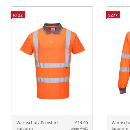
RT22
S277
Warnschutz Poloshirt
€14.00
Warnschu
kurzarm
langarm
ohne MwSt