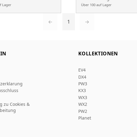
f Lager
Über 100 auf Lager
←
1
→
IN
KOLLEKTIONEN
EV4
DX4
zerklarung
PW3
sschluss
KX3
WX3
ng zu Cookies &
WX2
beitung
PW2
Planet