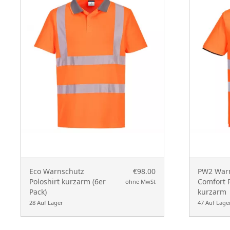
Eco Warnschutz
€98.00
PW2 Warn
Poloshirt kurzarm (6er
Comfort P
ohne MwSt
Pack)
kurzarm
28 Auf Lager
47 Auf Lage