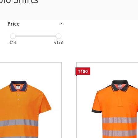
Price
€14
€138
T180