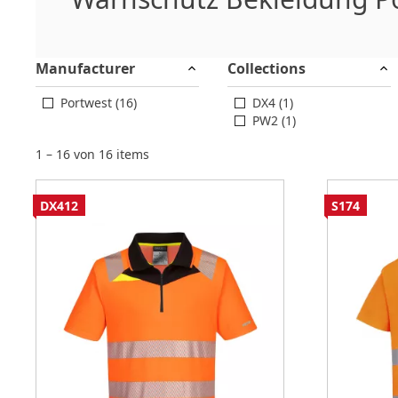
Manufacturer
Collections
Portwest (16)
DX4 (1)
PW2 (1)
1 – 16 von 16 items
DX412
S174