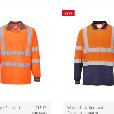
S279
tz Poloshirt
€18.16
Warnschutz Kontrast
Poloshirt langarm
ohne MwSt