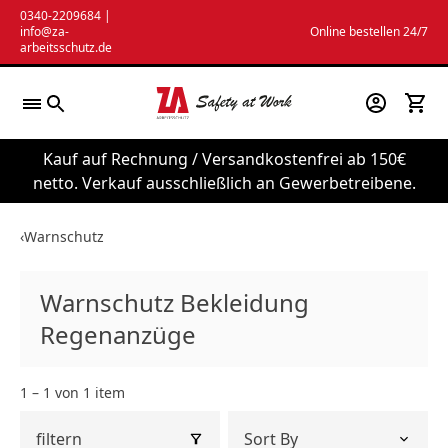
Zum
0340-2209684
|
info@za-
Online bestellen 24/7
Inhalt
arbeitsschutz.de
springen
Kauf auf Rechnung / Versandkostenfrei ab 150€
netto. Verkauf ausschließlich an Gewerbetreibene.
‹
Warnschutz
Warnschutz Bekleidung
Regenanzüge
1 – 1 von 1 item
filtern