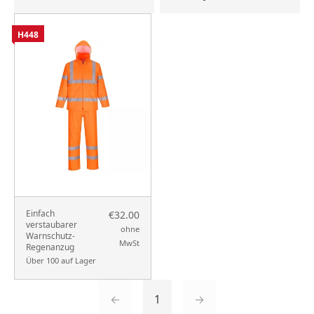
H448
Einfach
€32.00
verstaubarer
ohne
Warnschutz-
MwSt
Regenanzug
Über 100 auf Lager
←
1
→