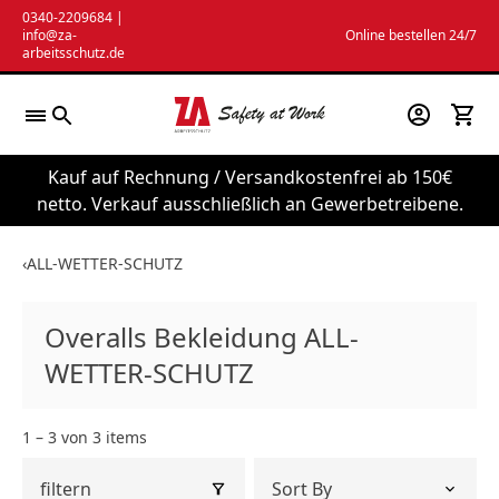
Zum
0340-2209684
|
info@za-
Online bestellen 24/7
Inhalt
arbeitsschutz.de
springen
Kauf auf Rechnung / Versandkostenfrei ab 150€
netto. Verkauf ausschließlich an Gewerbetreibene.
‹
ALL-WETTER-SCHUTZ
Overalls Bekleidung ALL-
WETTER-SCHUTZ
1 – 3 von 3 items
filtern