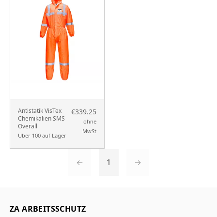
Antistatik VisTex
€339.25
Chemikalien SMS
ohne
Overall
MwSt
Über 100 auf Lager
←
1
→
ZA ARBEITSSCHUTZ