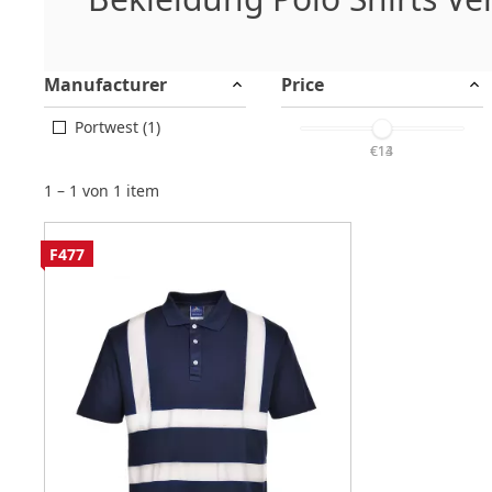
Manufacturer
Price
Portwest (1)
€14
€13
1 – 1 von 1 item
F477