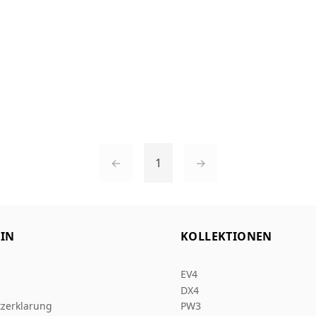
←
1
→
IN
KOLLEKTIONEN
EV4
DX4
zerklarung
PW3