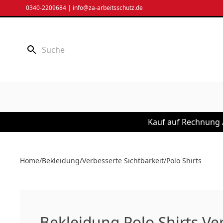
Zum
0340-2209684
|
info@za-arbeitsschutz.de
Inhalt
springen
Kauf auf Rechnung /
Home
/
Bekleidung
/
Verbesserte Sichtbarkeit
/
Polo Shirts
Bekleidung Polo Shirts Ve