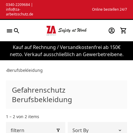
Zum
0340-2209684
|
info@za-
Online bestellen 24/7
Inhalt
arbeitsschutz.de
springen
Kauf auf Rechnung / Versandkostenfrei ab 150€
netto. Verkauf ausschließlich an Gewerbetreibene.
‹
Berufsbekleidung
Gefahrenschutz
Berufsbekleidung
1 – 2 von 2 items
filtern