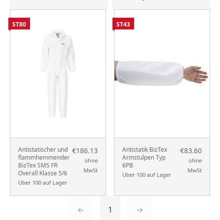
ST80
ST43
Antistatischer und
Antistatik BizTex
€186.13
€83.60
flammhemmender
Armstulpen Typ
ohne
ohne
BizTex SMS FR
6PB
MwSt
MwSt
Overall Klasse 5/6
Über 100 auf Lager
Über 100 auf Lager
←
1
→