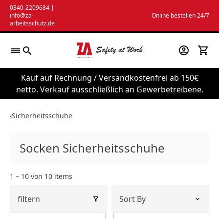
Zum
0340-2209684
|
info@za-
Online bestellen 24/7
Inhalt
arbeitsschutz.de
springen
Kauf auf Rechnung / Versandkostenfrei ab 150€
netto. Verkauf ausschließlich an Gewerbetreibene.
‹
Sicherheitsschuhe
Socken Sicherheitsschuhe
1 – 10 von 10 items
filtern