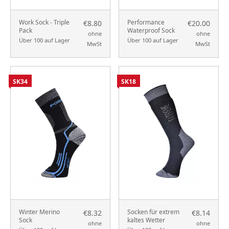
Work Sock - Triple
Performance
€8.80
€20.00
Pack
Waterproof Sock
ohne
ohne
Über 100 auf Lager
Über 100 auf Lager
MwSt
MwSt
SK34
SK18
Winter Merino
Socken für extrem
€8.32
€8.14
Sock
kaltes Wetter
ohne
ohne