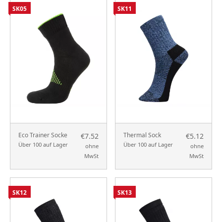
SK05
SK11
Eco Trainer Socke
Thermal Sock
€7.52
€5.12
Über 100 auf Lager
Über 100 auf Lager
ohne
ohne
MwSt
MwSt
SK12
SK13