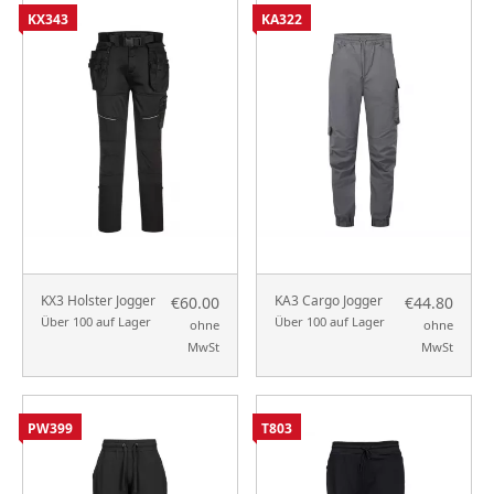
KX343
KA322
KX3 Holster Jogger
KA3 Cargo Jogger
€60.00
€44.80
Über 100 auf Lager
Über 100 auf Lager
ohne
ohne
MwSt
MwSt
PW399
T803