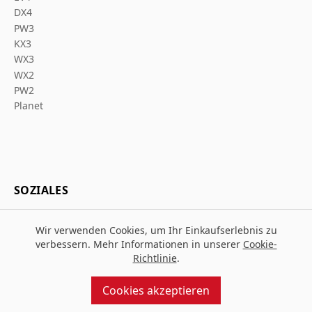
DX4
PW3
KX3
WX3
WX2
PW2
Planet
SOZIALES
Wir verwenden Cookies, um Ihr Einkaufserlebnis zu
verbessern. Mehr Informationen in unserer
Cookie-
Richtlinie
.
© 2026 Za Arbeitsschutz
Entworfen und gebaut von
MMD
Cookies akzeptieren
angetrieben von