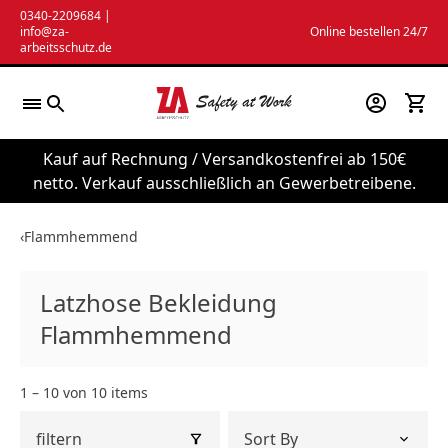
Zum
0340-2209684
|
info@za-
Online bestellen 24/7
Inhalt
arbeitsschutz.de
springen
Kauf auf Rechnung / Versandkostenfrei ab 150€
netto. Verkauf ausschließlich an Gewerbetreibene.
‹
Flammhemmend
Latzhose Bekleidung
Flammhemmend
1 – 10 von 10 items
filtern