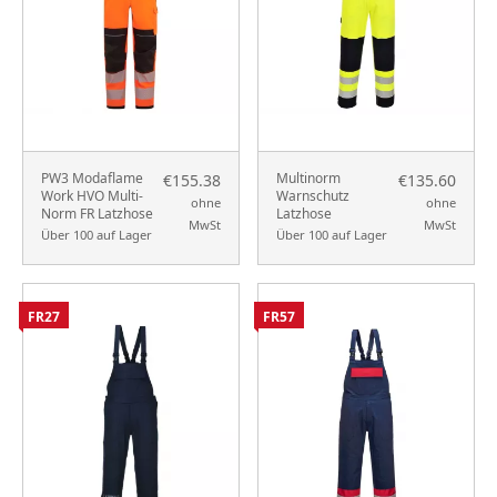
PW3 Modaflame
Multinorm
€155.38
€135.60
Work HVO Multi-
Warnschutz
ohne
ohne
Norm FR Latzhose
Latzhose
MwSt
MwSt
Über 100 auf Lager
Über 100 auf Lager
FR27
FR57