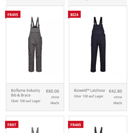
FR455
BIZ4
Bizflame Industry
Bizweld™ Latzhose
€80.00
€42.80
Bib & Brace
Über 100 auf Lager
ohne
ohne
Über 100 auf Lager
MwSt
MwSt
FR07
FR405