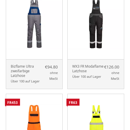
Bizflame Ultra
WX3 FR Modaflame
€94.80
€126.00
zweifarbige
Latzhose
ohne
ohne
Latzhose
Über 100 auf Lager
MwSt
MwSt
Über 100 auf Lager
FR453
FR63