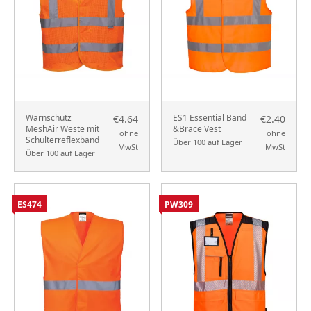
Warnschutz
ES1 Essential Band
€4.64
€2.40
MeshAir Weste mit
&Brace Vest
ohne
ohne
Schulterreflexband
Über 100 auf Lager
MwSt
MwSt
Über 100 auf Lager
ES474
PW309