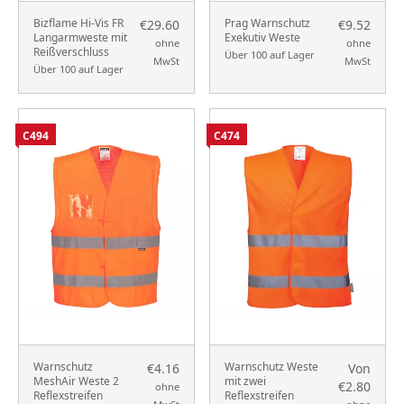
Bizflame Hi-Vis FR
Prag Warnschutz
€29.60
€9.52
Langarmweste mit
Exekutiv Weste
ohne
ohne
Reißverschluss
Über 100 auf Lager
MwSt
MwSt
Über 100 auf Lager
C494
C474
Warnschutz
Warnschutz Weste
€4.16
Von
MeshAir Weste 2
mit zwei
€2.80
ohne
Reflexstreifen
Reflexstreifen