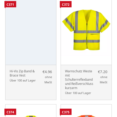
C371
C372
Hi-Vis Zip Band &
Warnschutz Weste
€4.96
€7.20
Brace Vest
mit
ohne
ohne
Schulterreflexband
Über 100 auf Lager
MwSt
MwSt
und Reißverschluss
kurzarm
Über 100 auf Lager
C374
C375