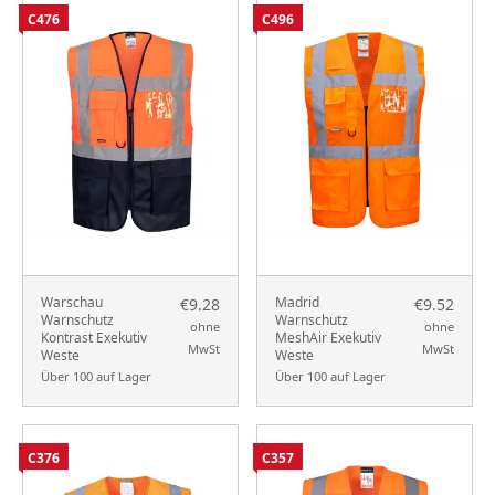
C476
C496
Warschau
Madrid
€9.28
€9.52
Warnschutz
Warnschutz
ohne
ohne
Kontrast Exekutiv
MeshAir Exekutiv
MwSt
MwSt
Weste
Weste
Über 100 auf Lager
Über 100 auf Lager
C376
C357