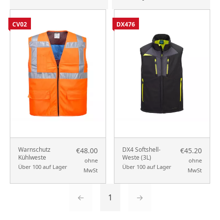
CV02
DX476
Warnschutz
DX4 Softshell-
€48.00
€45.20
Kühlweste
Weste (3L)
ohne
ohne
Über 100 auf Lager
Über 100 auf Lager
MwSt
MwSt
←
1
→