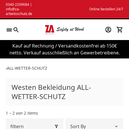
Zum
0340-2209684
|
info@za-
Online bestellen 24/7
Inhalt
arbeitsschutz.de
springen
Kauf auf Rechnung / Versandkostenfrei ab 150€
netto. Verkauf ausschließlich an Gewerbetreibene.
‹
ALL-WETTER-SCHUTZ
Westen Bekleidung ALL-
WETTER-SCHUTZ
1 – 2 von 2 items
filtern