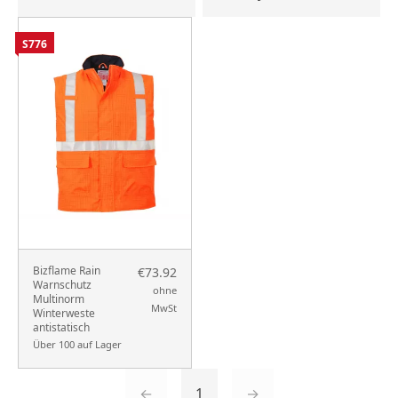
S776
Bizflame Rain
€73.92
Warnschutz
ohne
Multinorm
MwSt
Winterweste
antistatisch
Über 100 auf Lager
←
1
→