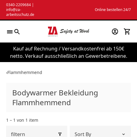
Zum
0340-2209684
|
info@za-
Online bestellen 24/7
Inhalt
arbeitsschutz.de
springen
Kauf auf Rechnung / Versandkostenfrei ab 150€
netto. Verkauf ausschließlich an Gewerbetreibene.
‹
Flammhemmend
Bodywarmer Bekleidung
Flammhemmend
1 – 1 von 1 item
filtern