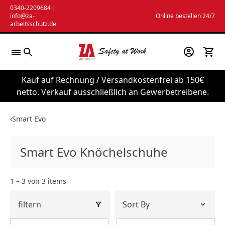
Zum
0340-2209684
|
info@za-
Online bestellen 24/7
Inhalt
arbeitsschutz.de
springen
Kauf auf Rechnung / Versandkostenfrei ab 150€
netto. Verkauf ausschließlich an Gewerbetreibene.
‹
Smart Evo
Smart Evo Knöchelschuhe
1 – 3 von 3 items
filtern