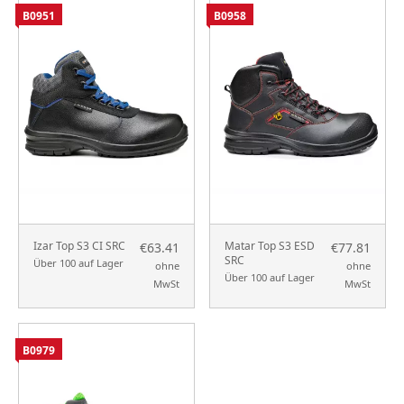
B0951
B0958
Izar Top S3 CI SRC
Matar Top S3 ESD
€63.41
€77.81
SRC
Über 100 auf Lager
ohne
ohne
Über 100 auf Lager
MwSt
MwSt
B0979