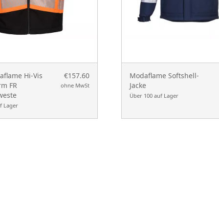
flame Hi-Vis
€157.60
Modaflame Softshell-
rm FR
Jacke
ohne MwSt
weste
Über 100 auf Lager
f Lager