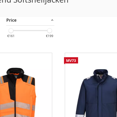
Price
€161
€199
MV73