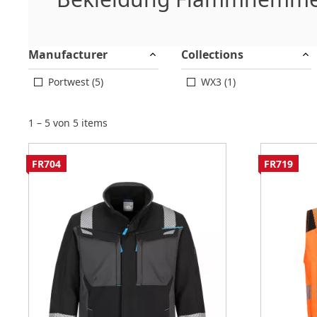
Manufacturer
Collections
Portwest (5)
WX3 (1)
1 – 5 von 5 items
FR704
FR719