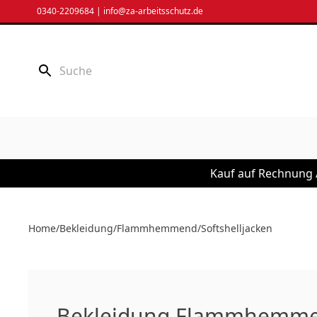
Zum
0340-2209684
|
info@za-arbeitsschutz.de
Inhalt
springen
Kauf auf Rechnung /
Home
/
Bekleidung
/
Flammhemmend
/
Softshelljacken
Bekleidung Flammhemmen