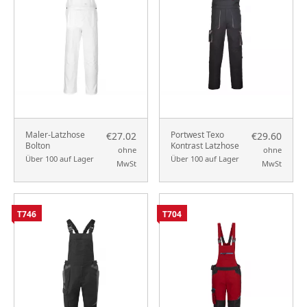
Maler-Latzhose
Portwest Texo
€27.02
€29.60
Bolton
Kontrast Latzhose
ohne
ohne
Über 100 auf Lager
Über 100 auf Lager
MwSt
MwSt
T746
T704