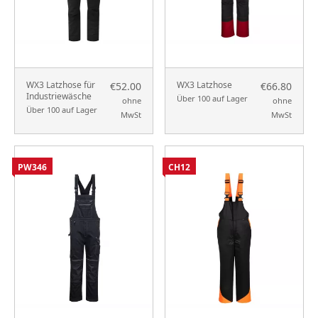
WX3 Latzhose für
WX3 Latzhose
€52.00
€66.80
Industriewäsche
Über 100 auf Lager
ohne
ohne
Über 100 auf Lager
MwSt
MwSt
PW346
CH12