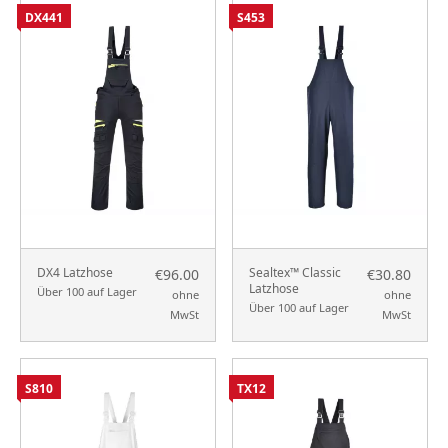
DX441
S453
DX4 Latzhose
Sealtex™ Classic
€96.00
€30.80
Latzhose
Über 100 auf Lager
ohne
ohne
Über 100 auf Lager
MwSt
MwSt
S810
TX12