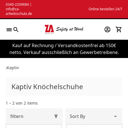
Zum
0340-2209684
|
info@za-
Online bestellen 24/7
Inhalt
arbeitsschutz.de
springen
Kauf auf Rechnung / Versandkostenfrei ab 150€
netto. Verkauf ausschließlich an Gewerbetreibene.
‹
Kaptiv
Kaptiv Knöchelschuhe
1 – 2 von 2 items
filtern