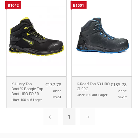
B1042
B1001
K-Hurry Top
K-Road Top S3 HRO
€137.78
€135.78
Boot/K-Boogie Top
CI SRC
ohne
ohne
Boot HRO FO SR
Über 100 auf Lager
MwSt
MwSt
Über 100 auf Lager
←
1
→