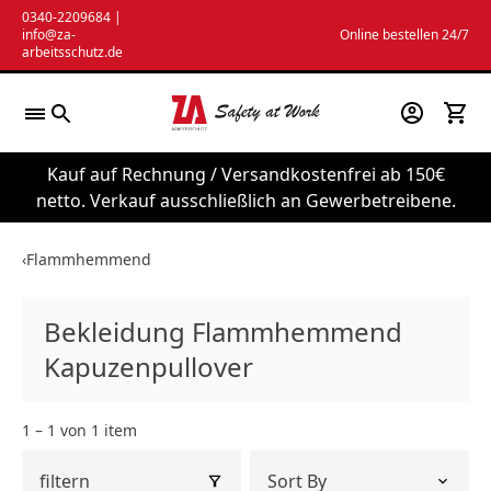
Zum
0340-2209684
|
info@za-
Online bestellen 24/7
Inhalt
arbeitsschutz.de
springen
Kauf auf Rechnung / Versandkostenfrei ab 150€
netto. Verkauf ausschließlich an Gewerbetreibene.
‹
Flammhemmend
Bekleidung Flammhemmend
Kapuzenpullover
1 – 1 von 1 item
filtern