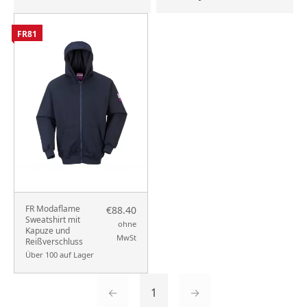
FR81
FR Modaflame
€88.40
Sweatshirt mit
ohne
Kapuze und
MwSt
Reißverschluss
Über 100 auf Lager
←
1
→