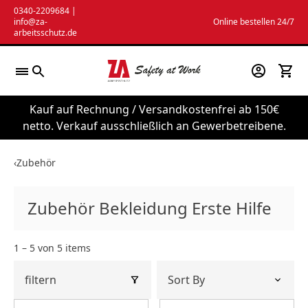
Zum
0340-2209684
|
info@za-
Online bestellen 24/7
Inhalt
arbeitsschutz.de
springen
Kauf auf Rechnung / Versandkostenfrei ab 150€
netto. Verkauf ausschließlich an Gewerbetreibene.
‹
Zubehör
Zubehör Bekleidung Erste Hilfe
1 – 5 von 5 items
filtern