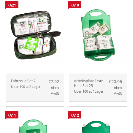
FA21
FA10
Fahrzeug Set 2
Arbeitsplatz Erste
€7.92
€20.96
Hilfe Set 25
Über 100 auf Lager
ohne
ohne
Über 100 auf Lager
MwSt
MwSt
FA11
FA12