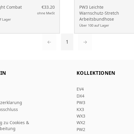
ght Combat
€33.20
PW3 Leichte
Warnschutz-Stretch
ohne MwSt
Arbeitsbundhose
f Lager
Über 100 auf Lager
←
1
→
IN
KOLLEKTIONEN
EV4
DX4
zerklarung
PW3
sschluss
KX3
WX3
ng zu Cookies &
WX2
beitung
PW2