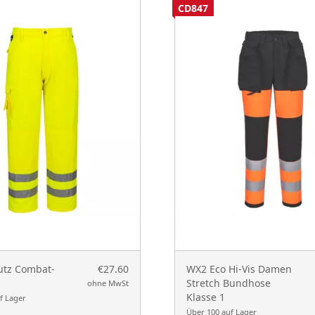
CD847
tz Combat-
€27.60
WX2 Eco Hi-Vis Damen
Stretch Bundhose
ohne MwSt
Klasse 1
f Lager
Über 100 auf Lager