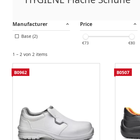
Manufacturer
Price
Base (2)
€73
€80
1 – 2 von 2 items
B0962
B0507