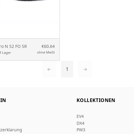
ro N S2 FO SR
€60.64
ohne MwSt
f Lager
←
1
→
IN
KOLLEKTIONEN
EV4
DX4
zerklarung
PW3