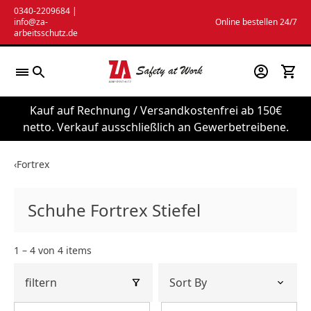
Zum
0340-2209684
|
info@za-
Online bestellen 24/7
Inhalt
arbeitsschutz.de
springen
Kauf auf Rechnung / Versandkostenfrei ab 150€
netto. Verkauf ausschließlich an Gewerbetreibene.
‹
Fortrex
Schuhe Fortrex Stiefel
1 – 4 von 4 items
filtern