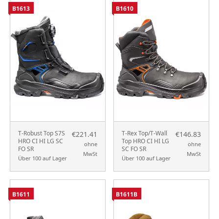
B1613
B1610
T-Robust Top S7S
T-Rex Top/T-Wall
€221.41
€146.83
HRO CI HI LG SC
Top HRO CI HI LG
ohne
ohne
FO SR
SC FO SR
MwSt
MwSt
Über 100 auf Lager
Über 100 auf Lager
B1611
B1611B