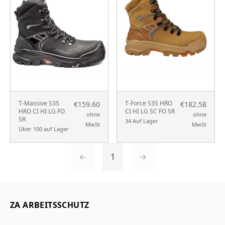
T-Massive S3S
T-Force S3S HRO
€159.60
€182.58
HRO CI HI LG FO
CI HI LG SC FO SR
ohne
ohne
SR
34 Auf Lager
MwSt
MwSt
Über 100 auf Lager
←
1
→
ZA ARBEITSSCHUTZ