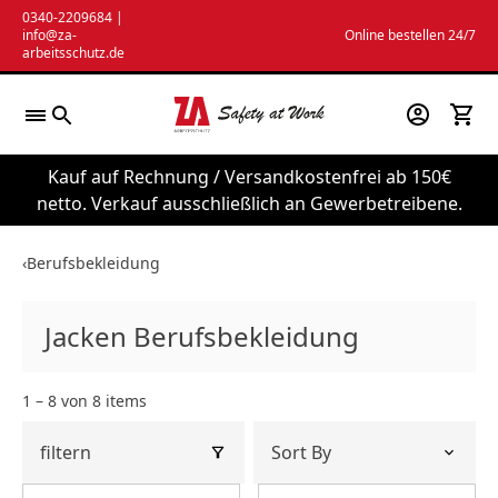
Zum
0340-2209684
|
info@za-
Online bestellen 24/7
Inhalt
arbeitsschutz.de
springen
Kauf auf Rechnung / Versandkostenfrei ab 150€
netto. Verkauf ausschließlich an Gewerbetreibene.
‹
Berufsbekleidung
Jacken Berufsbekleidung
1 – 8 von 8 items
filtern