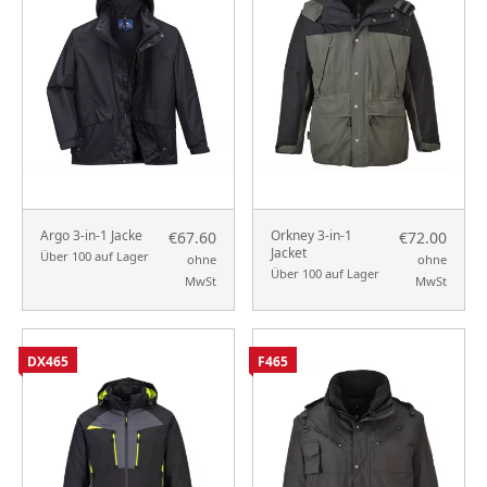
Argo 3-in-1 Jacke
Orkney 3-in-1
€67.60
€72.00
Jacket
Über 100 auf Lager
ohne
ohne
Über 100 auf Lager
MwSt
MwSt
DX465
F465