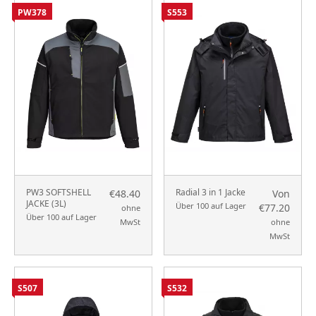
PW378
S553
PW3 SOFTSHELL
Radial 3 in 1 Jacke
€48.40
Von
JACKE (3L)
Über 100 auf Lager
€77.20
ohne
Über 100 auf Lager
MwSt
ohne
MwSt
S507
S532