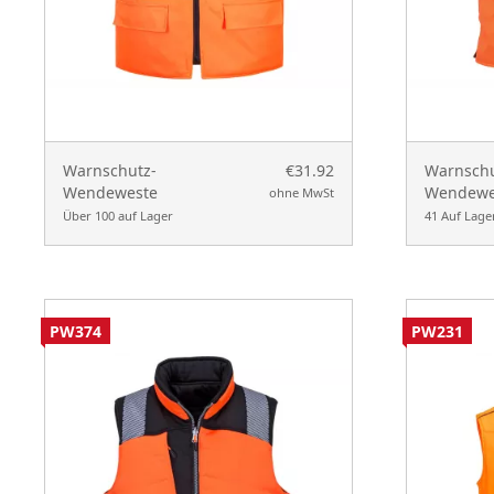
Warnschutz-
€31.92
Warnschu
Wendeweste
Wendewe
ohne MwSt
Über 100 auf Lager
41 Auf Lage
PW374
PW231