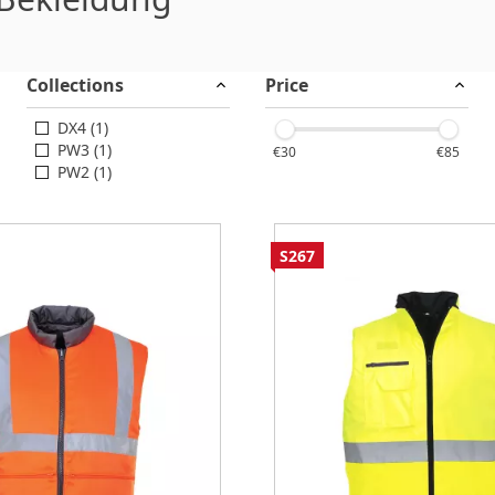
Collections
Price
DX4 (1)
PW3 (1)
€30
€85
PW2 (1)
S267