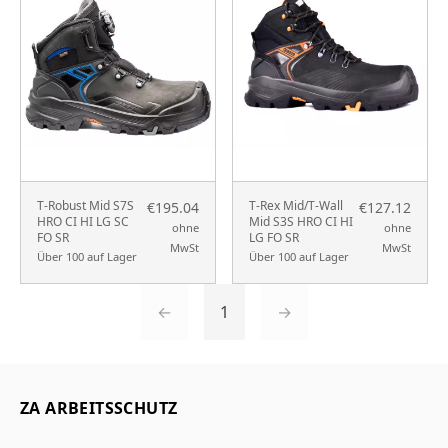
T-Robust Mid S7S
T-Rex Mid/T-Wall
€195.04
€127.12
HRO CI HI LG SC
Mid S3S HRO CI HI
ohne
ohne
FO SR
LG FO SR
MwSt
MwSt
Über 100 auf Lager
Über 100 auf Lager
←
1
→
ZA ARBEITSSCHUTZ