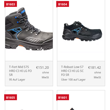
B1603
B1604
T-Fort Mid S7S
T-Robust Low S7
€151.20
€181.42
HRO CI HI LG FO
HRO CI HI LG SC
ohne
ohne
SR
FO SR
MwSt
MwSt
95 Auf Lager
Über 100 auf Lager
B1605
B1601