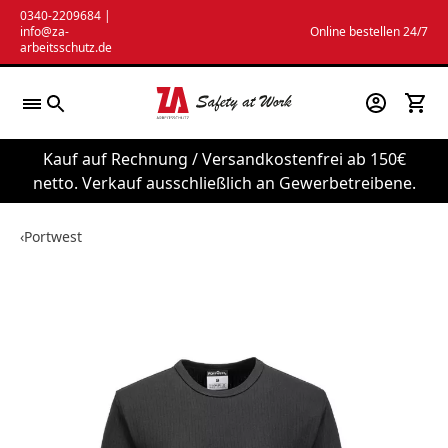
Zum
0340-2209684
|
info@za-
Online bestellen 24/7
Inhalt
arbeitsschutz.de
springen
Kauf auf Rechnung / Versandkostenfrei ab 150€
netto. Verkauf ausschließlich an Gewerbetreibene.
‹
Portwest