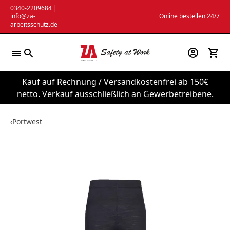
Zum
0340-2209684
|
info@za-
Online bestellen 24/7
Inhalt
arbeitsschutz.de
springen
Kauf auf Rechnung / Versandkostenfrei ab 150€
netto. Verkauf ausschließlich an Gewerbetreibene.
‹
Portwest