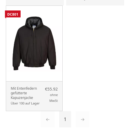
DC801
Mit Entenfedern
€55.92
gefütterte
ohne
Kapuzenjacke
MwSt
Über 100 auf Lager
←
1
→