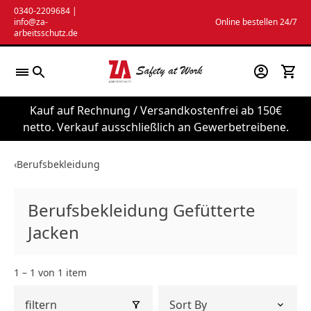
Zum
0340-2209684
|
info@za-
Online bestellen 24/7
Inhalt
arbeitsschutz.de
springen
Kauf auf Rechnung / Versandkostenfrei ab 150€
netto. Verkauf ausschließlich an Gewerbetreibene.
‹
Berufsbekleidung
Berufsbekleidung Gefütterte
Jacken
1 – 1 von 1 item
filtern