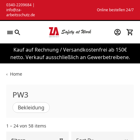
Zum
0340-2209684
|
info@za-
Online bestellen 24/7
Inhalt
arbeitsschutz.de
springen
Kauf auf Rechnung / Versandkostenfrei ab 150€
netto. Verkauf ausschließlich an Gewerbetreibene.
‹
Home
PW3
Bekleidung
1 – 24 von 58 items