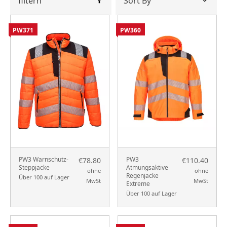
filtern
PW371
PW360
PW3 Warnschutz-
PW3
€78.80
€110.40
Steppjacke
Atmungsaktive
ohne
ohne
Regenjacke
Über 100 auf Lager
MwSt
MwSt
Extreme
Über 100 auf Lager