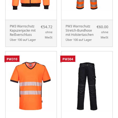
PW3 Warnschutz
PW3 Warnschutz
€54.72
€60.00
Kapuzenjacke mit
Stretch-Bundhose
ohne
ohne
Reißverschluss
mit Holstertaschen
MwSt
MwSt
Über 100 auf Lager
Über 100 auf Lager
PW310
PW304