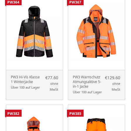
PW364
PW367
PW3 Hi-Vis Klasse
PW3 Warnschutz
€77.60
€129.60
1 Winterjacke
Atmungsaktive 5-
ohne
ohne
in-1 Jacke
Über 100 auf Lager
MwSt
MwSt
Über 100 auf Lager
PW382
PW385