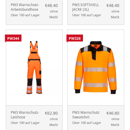
PW3 Warnschutz-
PW3 SOFTSHELL
€48.40
€48.40
Arbeitsbundhose
JACKE (3L)
ohne
ohne
Über 100 auf Lager
Über 100 auf Lager
MwSt
MwSt
PW344
PW326
PW3 Warnschutz-
PW3 Warnschutz
€62.80
€46.80
Latzhose
Sweatshirt
ohne
ohne
Über 100 auf Lager
Über 100 auf Lager
MwSt
MwSt