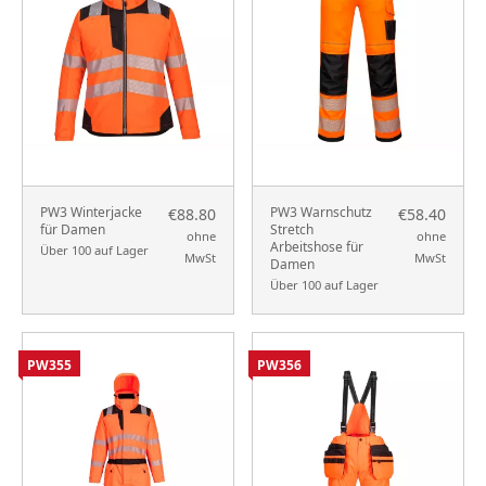
PW3 Winterjacke
PW3 Warnschutz
€88.80
€58.40
für Damen
Stretch
ohne
ohne
Arbeitshose für
Über 100 auf Lager
MwSt
MwSt
Damen
Über 100 auf Lager
PW355
PW356