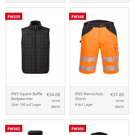
PW339
PW348
PW3 Square Baffle
PW3 Warnschutz
€34.08
€37.60
Bodywarmer
Shorts
ohne
ohne
Über 100 auf Lager
8 Auf Lager
MwSt
MwSt
PW362
PW305