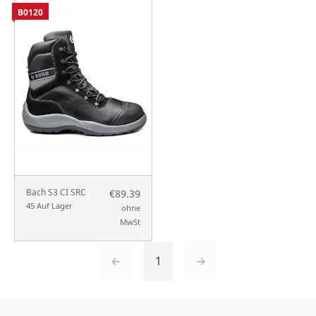
B0120
Bach S3 CI SRC
€89.39
45 Auf Lager
ohne
MwSt
←
1
→