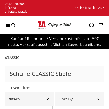
Zum
0340-2209684
|
info@za-
Online bestellen 24/7
Inhalt
arbeitsschutz.de
springen
Kauf auf Rechnung / Versandkostenfrei ab 150€
netto. Verkauf ausschließlich an Gewerbetreibene.
‹
CLASSIC
Schuhe CLASSIC Stiefel
1 – 1 von 1 item
filtern