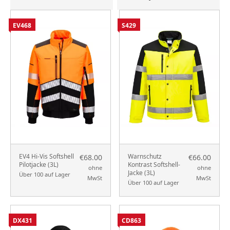
EV468
S429
EV4 Hi-Vis Softshell
Warnschutz
€68.00
€66.00
Pilotjacke (3L)
Kontrast Softshell-
ohne
ohne
Jacke (3L)
Über 100 auf Lager
MwSt
MwSt
Über 100 auf Lager
DX431
CD863