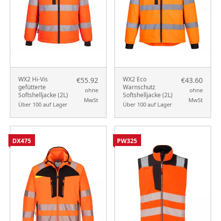
WX2 Hi-Vis
WX2 Eco
€55.92
€43.60
gefütterte
Warnschutz
ohne
ohne
Softshelljacke (2L)
Softshelljacke (2L)
MwSt
MwSt
Über 100 auf Lager
Über 100 auf Lager
DX475
PW325