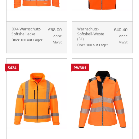
DX4 Warnschutz-
Warnschutz-
€68.00
€40.40
Softshelljacke
Softshell-Weste
ohne
ohne
(3L)
Über 100 auf Lager
MwSt
MwSt
Über 100 auf Lager
S424
PW381