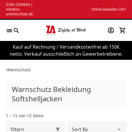
Zum
0340-2209684
|
info@za-
Online bestellen 24/7
Inhalt
arbeitsschutz.de
springen
Kauf auf Rechnung / Versandkostenfrei ab 150€
netto. Verkauf ausschließlich an Gewerbetreibene.
‹
Warnschutz
Warnschutz Bekleidung
Softshelljacken
1 – 15 von 15 items
filtern