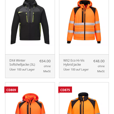
DX4 Winter
WX2 Eco Hi-Vis
€64.00
€48.00
Softshelljacke (3L)
Hybrid Jacke
ohne
ohne
Über 100 auf Lager
Über 100 auf Lager
MwSt
MwSt
CD809
CD875