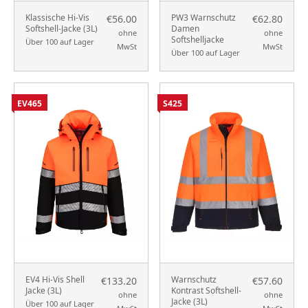
Klassische Hi-Vis
PW3 Warnschutz
€56.00
€62.80
Softshell-Jacke (3L)
Damen
ohne
ohne
Softshelljacke
Über 100 auf Lager
MwSt
MwSt
Über 100 auf Lager
EV465
S425
EV4 Hi-Vis Shell
Warnschutz
€133.20
€57.60
Jacke (3L)
Kontrast Softshell-
ohne
ohne
Jacke (3L)
Über 100 auf Lager