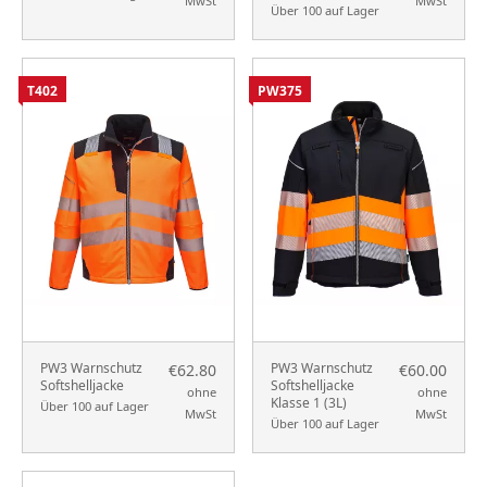
MwSt
MwSt
Über 100 auf Lager
T402
PW375
PW3 Warnschutz
PW3 Warnschutz
€62.80
€60.00
Softshelljacke
Softshelljacke
ohne
ohne
Klasse 1 (3L)
Über 100 auf Lager
MwSt
MwSt
Über 100 auf Lager