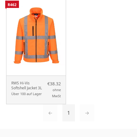
R462
RWS Hi-Vis
€38.32
Softshell Jacket 3L
ohne
Über 100 auf Lager
MwSt
←
1
→