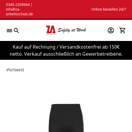
Zum
0340-2209684
|
info@za-
Online bestellen 24/7
Inhalt
arbeitsschutz.de
springen
Kauf auf Rechnung / Versandkostenfrei ab 150€
netto. Verkauf ausschließlich an Gewerbetreibene.
‹
Portwest