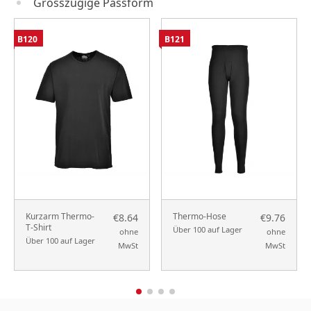
Grosszügige Passform
B120
B121
Kurzarm Thermo-
Thermo-Hose
€8.64
€9.76
T-Shirt
Über 100 auf Lager
ohne
ohne
Über 100 auf Lager
MwSt
MwSt