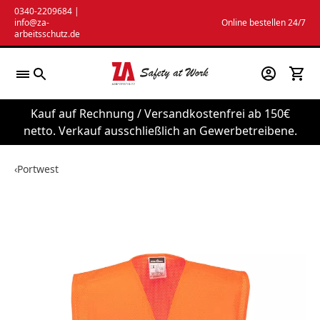
Zum
0340-2209684
|
info@za-
Online bestellen 24/7
Inhalt
arbeitsschutz.de
springen
Kauf auf Rechnung / Versandkostenfrei ab 150€
netto. Verkauf ausschließlich an Gewerbetreibene.
‹
Portwest