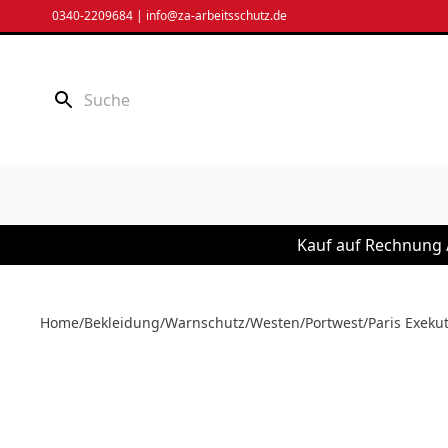
Zum
0340-2209684
|
info@za-arbeitsschutz.de
Inhalt
springen
Kauf auf Rechnung /
Home
/
Bekleidung
/
Warnschutz
/
Westen
/
Portwest
/
Paris Exeku