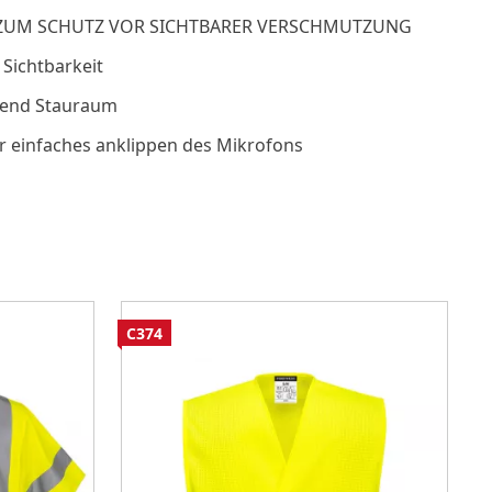
ZUM SCHUTZ VOR SICHTBARER VERSCHMUTZUNG
 Sichtbarkeit
chend Stauraum
r einfaches anklippen des Mikrofons
C374
C