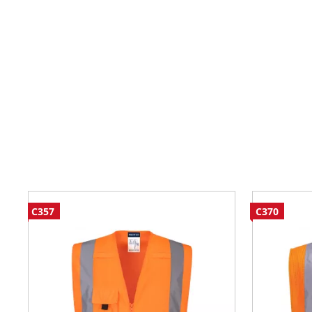
C357
C370