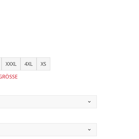
XXXL
4XL
XS
 GRÖSSE