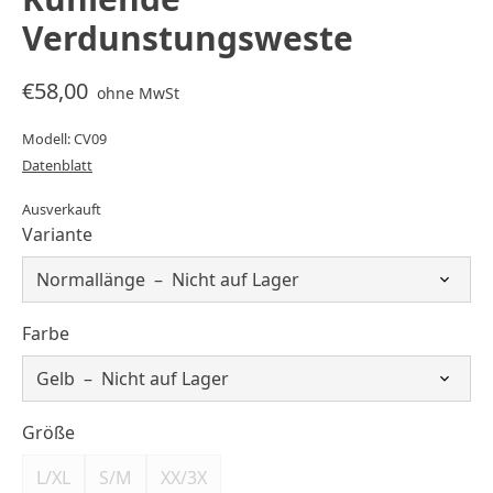
Verdunstungsweste
€58,00
ohne MwSt
Modell: CV09
Datenblatt
Ausverkauft
Variante
Farbe
Größe
L/XL
S/M
XX/3X