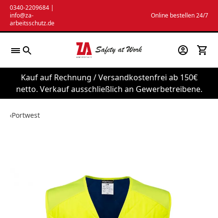
Zum
0340-2209684
|
info@za-
Online bestellen 24/7
Inhalt
arbeitsschutz.de
springen
Kauf auf Rechnung / Versandkostenfrei ab 150€
netto. Verkauf ausschließlich an Gewerbetreibene.
‹
Portwest