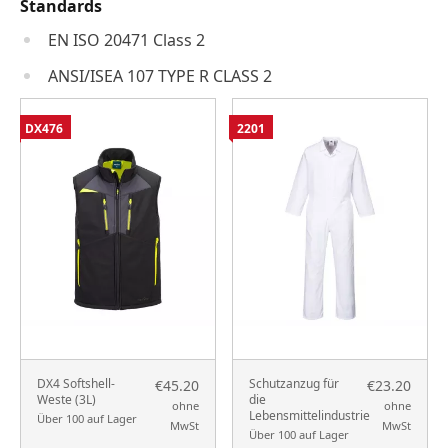
Standards
EN ISO 20471 Class 2
ANSI/ISEA 107 TYPE R CLASS 2
DX476
2201
DX4 Softshell-
Schutzanzug für
€45.20
€23.20
Weste (3L)
die
ohne
ohne
Lebensmittelindustrie
Über 100 auf Lager
MwSt
MwSt
Über 100 auf Lager