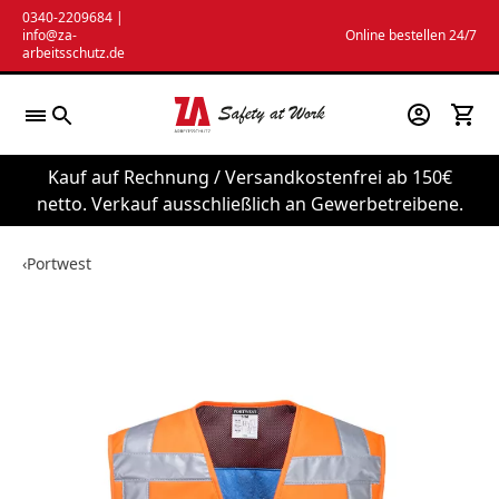
Zum
0340-2209684
|
info@za-
Online bestellen 24/7
Inhalt
arbeitsschutz.de
springen
Kauf auf Rechnung / Versandkostenfrei ab 150€
netto. Verkauf ausschließlich an Gewerbetreibene.
‹
Portwest