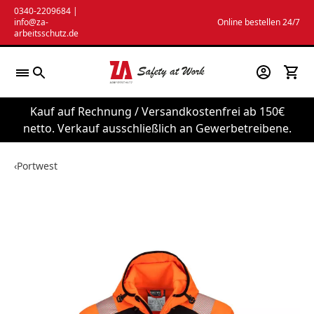
Zum
0340-2209684
|
info@za-
Online bestellen 24/7
Inhalt
arbeitsschutz.de
springen
Kauf auf Rechnung / Versandkostenfrei ab 150€
netto. Verkauf ausschließlich an Gewerbetreibene.
‹
Portwest