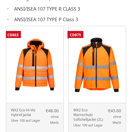
ANSI/ISEA 107 TYPE R CLASS 3
ANSI/ISEA 107 TYPE P Class 3
CD863
CD875
WX2 Eco Hi-Vis
WX2 Eco
€48.00
€43.60
Hybrid Jacke
Warnschutz
ohne
ohne
Softshelljacke (2L)
Über 100 auf Lager
MwSt
MwSt
Über 100 auf Lager