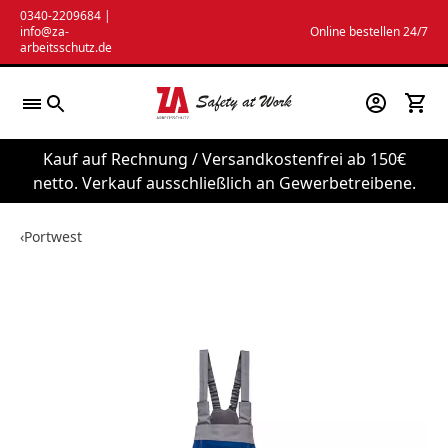
Zum
0340-2209684
|
info@za-
Online bestellen 24/7
Inhalt
arbeitsschutz.de
springen
Kauf auf Rechnung / Versandkostenfrei ab 150€
netto. Verkauf ausschließlich an Gewerbetreibene.
‹
Portwest