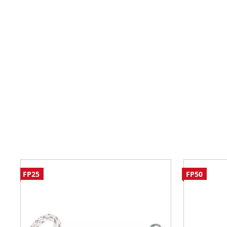
FP25
FP50