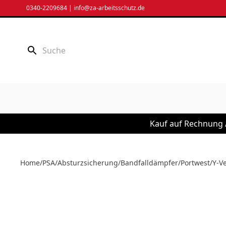
Zum
0340-2209684
|
info@za-arbeitsschutz.de
Inhalt
springen
Kauf auf Rechnung /
Home
/
PSA
/
Absturzsicherung
/
Bandfalldämpfer
/
Portwest
/
Y-V