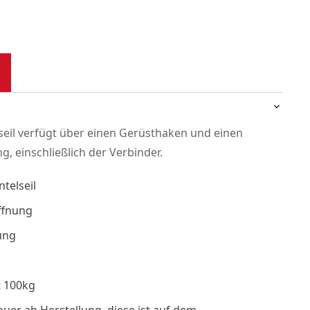
eil verfügt über einen Gerüsthaken und einen
ng, einschließlich der Verbinder.
telseil
ffnung
ung
t 100kg