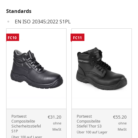
Standards
EN ISO 20345:2022 S1PL
FC10
FC11
Portwest
Portwest
€31.20
€55.20
Compositelite
Compositelite
ohne
ohne
Sicherheitsstiefel
Stiefel Thor S3
MwSt
MwSt
S1P
Über 100 auf Lager
Über 100 auf Lager