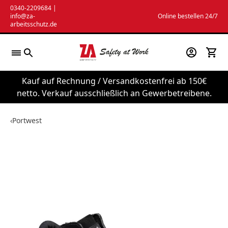
Zum
0340-2209684
|
info@za-
Online bestellen 24/7
Inhalt
arbeitsschutz.de
springen
Kauf auf Rechnung / Versandkostenfrei ab 150€
netto. Verkauf ausschließlich an Gewerbetreibene.
‹
Portwest