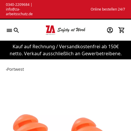
Zum
0340-2209684
|
info@za-
Online bestellen 24/7
Inhalt
arbeitsschutz.de
springen
Kauf auf Rechnung / Versandkostenfrei ab 150€
netto. Verkauf ausschließlich an Gewerbetreibene.
‹
Portwest