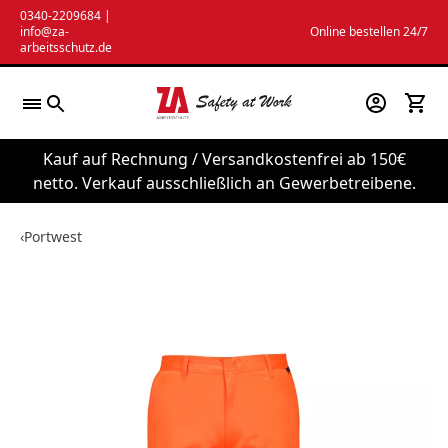
Zum
0340-2209684
|
info@za-
Online bestellen 24/7
Inhalt
arbeitsschutz.de
springen
Kauf auf Rechnung / Versandkostenfrei ab 150€
netto. Verkauf ausschließlich an Gewerbetreibene.
‹
Portwest