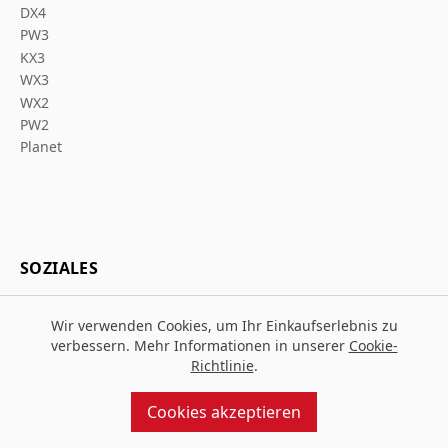
DX4
PW3
KX3
WX3
WX2
PW2
Planet
SOZIALES
Wir verwenden Cookies, um Ihr Einkaufserlebnis zu
verbessern. Mehr Informationen in unserer
Cookie-
Richtlinie
.
© 2026 Za Arbeitsschutz
Entworfen und gebaut von
MMD
Cookies akzeptieren
angetrieben von