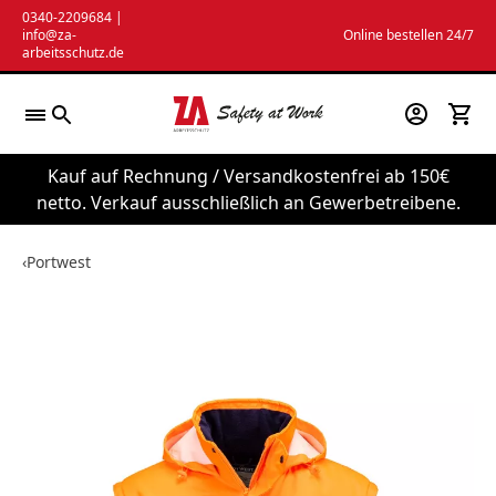
Zum
0340-2209684
|
info@za-
Online bestellen 24/7
Inhalt
arbeitsschutz.de
springen
Kauf auf Rechnung / Versandkostenfrei ab 150€
netto. Verkauf ausschließlich an Gewerbetreibene.
‹
Portwest