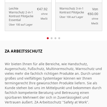
Leichte
Warnschutz 3-in-1
€47.92
Von
Warnschutz 2-in-1
Kontrast Pilotjacke
€60.00
ohne
Kontrast Pilotjacke
Über 100 auf Lager
MwSt
ohne
Essential
MwSt
Über 100 auf Lager
ZA ARBEITSSCHUTZ
Wir bieten Ihnen für alle Bereiche, wie Handschutz,
Augenschutz, Fußschutz, Multinormschutz, Warnschutz und
vieles mehr die fachlich richtigen Produkte an. Durch unser
großes und vielfältiges Systemlager können wir Ihnen
termingerecht Ihre gewünschten Produkte liefern. Sie als
Kunde stehen bei uns im Mittelpunkt und bekommen durch
fachlich kompetente Beratung und Betreuung einen
spürbaren Mehrwert der sich in Zuverlässigkeit und
Vertrauen äußert. ZA Arbeitsschutz "Safety at Work".