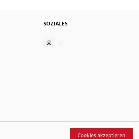
SOZIALES
Cookies akzeptieren
orfen und gebaut von
MMD
angetrieben von