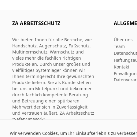
ZA ARBEITSSCHUTZ
ALLGEME
Wir bieten Ihnen für alle Bereiche, wie
Über uns
Handschutz, Augenschutz, Fußschutz,
Team
Multinormschutz, Warnschutz und
Datenschut
vieles mehr die fachlich richtigen
Haftungsau
Produkte an. Durch unser großes und
Kontakt
vielfältiges Systemlager können wir
Einwilligu
Ihnen termingerecht Ihre gewünschten
Datenverar
Produkte liefern. Sie als Kunde stehen
bei uns im Mittelpunkt und bekommen
durch fachlich kompetente Beratung
und Betreuung einen spürbaren
Mehrwert der sich in Zuverlässigkeit
und Vertrauen äußert. ZA Arbeitsschutz
"Safety at Work".
Wir verwenden Cookies, um Ihr Einkaufserlebnis zu verbesse
© 2026 Za Arbeitsschutz