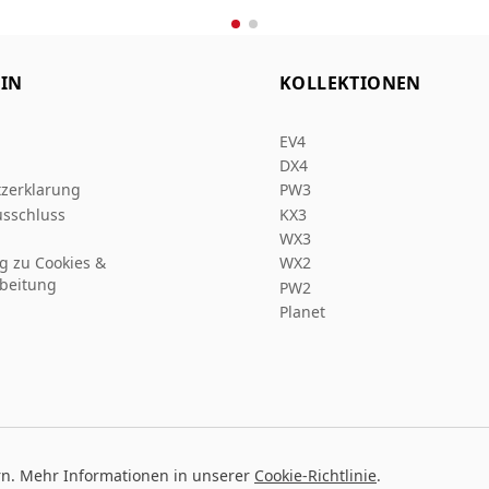
IN
KOLLEKTIONEN
EV4
DX4
zerklarung
PW3
sschluss
KX3
WX3
ng zu Cookies &
WX2
beitung
PW2
Planet
rn. Mehr Informationen in unserer
Cookie-Richtlinie
.
Entw