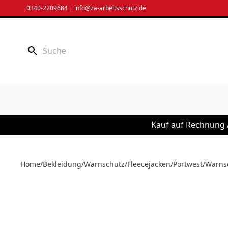
Zum
0340-2209684
|
info@za-arbeitsschutz.de
Inhalt
springen
Kauf auf Rechnung /
Home
/
Bekleidung
/
Warnschutz
/
Fleecejacken
/
Portwest
/
Warnsc