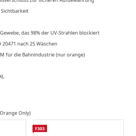
eißverschluss zur sicheren Aufbewahrung
 Sichtbarkeit
s Gewebe, das 98% der UV-Strahlen blockiert
ISO 20471 nach 25 Wäschen
M für die Bahnindustrie (nur orange)
XL
(Orange Only)
F303
P