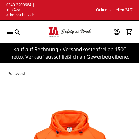
Zum
0340-2209684
|
info@za-
Online bestellen 24/7
Inhalt
arbeitsschutz.de
springen
Kauf auf Rechnung / Versandkostenfrei ab 150€
netto. Verkauf ausschließlich an Gewerbetreibene.
‹
Portwest