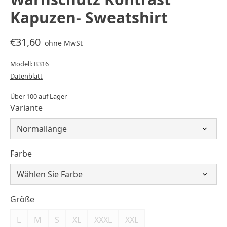
Kapuzen- Sweatshirt
€31,60
ohne MwSt
Modell: B316
Datenblatt
Über 100 auf Lager
Variante
Farbe
Größe
L
M
S
XL
XXXL
XXL