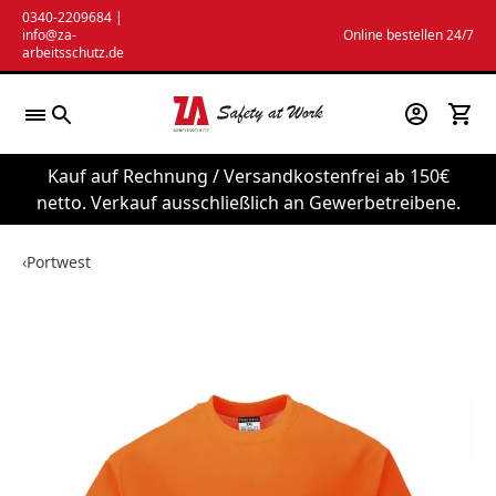
Zum
0340-2209684
|
info@za-
Online bestellen 24/7
Inhalt
arbeitsschutz.de
springen
Kauf auf Rechnung / Versandkostenfrei ab 150€
netto. Verkauf ausschließlich an Gewerbetreibene.
‹
Portwest