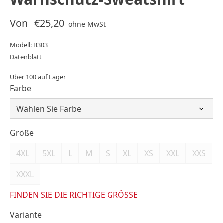
Von
€25,20
ohne MwSt
Modell: B303
Datenblatt
Über 100 auf Lager
Farbe
Größe
4XL
5XL
L
M
S
XL
XS
XXL
XXS
XXXL
FINDEN SIE DIE RICHTIGE GRÖSSE
Variante