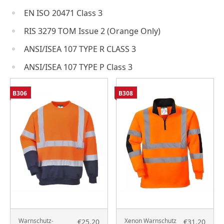
EN ISO 20471 Class 3
RIS 3279 TOM Issue 2 (Orange Only)
ANSI/ISEA 107 TYPE R CLASS 3
ANSI/ISEA 107 TYPE P Class 3
B306
B308
Warnschutz-
Xenon Warnschutz
€25.20
€31.20