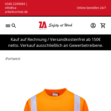
Zum
0340-2209684
|
info@za-
Online bestellen 24/7
Inhalt
arbeitsschutz.de
springen
Kauf auf Rechnung / Versandkostenfrei ab 150€
netto. Verkauf ausschließlich an Gewerbetreibene.
‹
Portwest