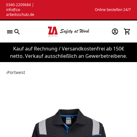
Zum
0340-2209684
|
info@za-
Online bestellen 24/7
Inhalt
arbeitsschutz.de
springen
Kauf auf Rechnung / Versandkostenfrei ab 150€
netto. Verkauf ausschließlich an Gewerbetreibene.
‹
Portwest